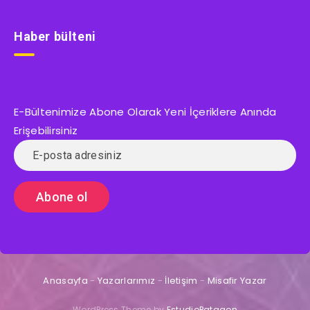
Haber bülteni
E-Bültenimize Abone Olarak Yeni İçeriklere Anında
Erişebilirsiniz
Anasayfa
-
Yazarlarımız
-
İletişim
-
Misafir Yazar
WordPress Theme by
EstudioPatagon