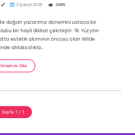
m
2 Şubat 2025
3985
’te doğan yazarımız dönemini ustaca bir
lubu bir hayli dikkat çekmiştir. 19. Yüzyılın
tta estetik akımının öncüsü olan Wilde
nde ahlaksızlıkla…
Devamını Oku
Sayfa 1 / 1