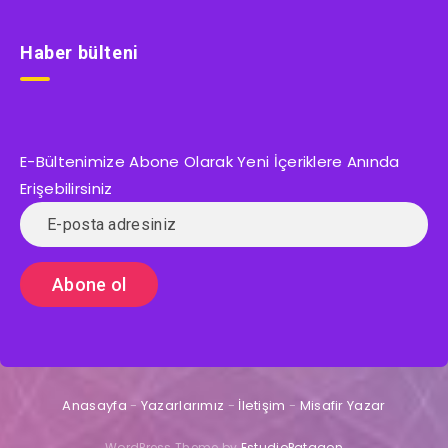
Haber bülteni
E-Bültenimize Abone Olarak Yeni İçeriklere Anında
Erişebilirsiniz
Anasayfa
-
Yazarlarımız
-
İletişim
-
Misafir Yazar
WordPress Theme by
EstudioPatagon