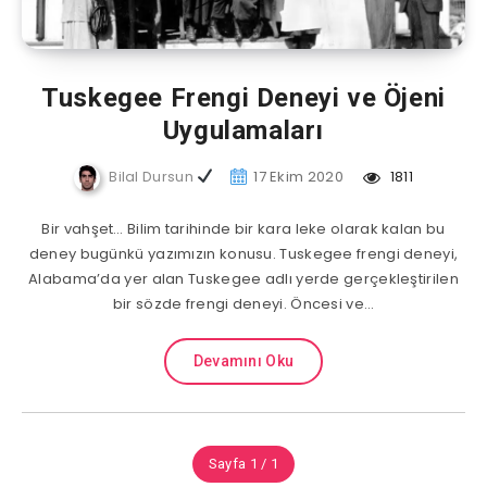
Tuskegee Frengi Deneyi ve Öjeni
Uygulamaları
Bilal Dursun
17 Ekim 2020
1811
Bir vahşet… Bilim tarihinde bir kara leke olarak kalan bu
deney bugünkü yazımızın konusu. Tuskegee frengi deneyi,
Alabama’da yer alan Tuskegee adlı yerde gerçekleştirilen
bir sözde frengi deneyi. Öncesi ve…
Devamını Oku
Sayfa 1 / 1