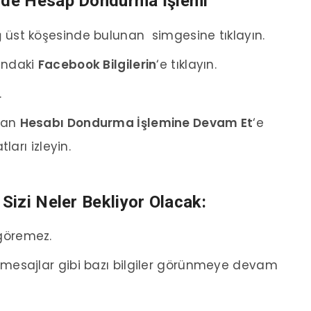
de Hesap Dondurma İşlemi
ğ üst köşesinde bulunan
simgesine tıklayın.
undaki
Facebook Bilgilerin
‘e tıklayın.
.
ndan
Hesabı Dondurma İşlemine Devam Et
‘e
ları izleyin.
izi Neler Bekliyor Olacak:
 göremez.
 mesajlar gibi bazı bilgiler görünmeye devam