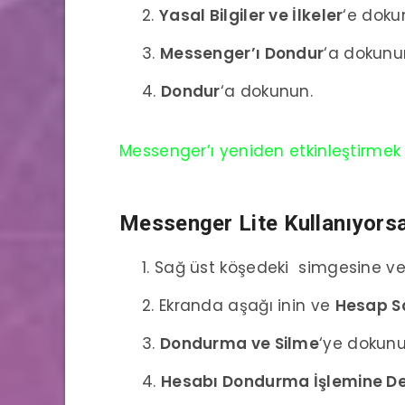
Yasal Bilgiler ve İlkeler
‘e doku
Messenger’ı Dondur
‘a dokunu
Dondur
‘a dokunun.
Messenger’ı yeniden etkinleştirmek içi
Messenger Lite
Kullanıyorsa
Sağ üst köşedeki
simgesine v
Ekranda aşağı inin ve
Hesap Sa
Dondurma ve Silme
‘ye dokun
Hesabı Dondurma İşlemine D