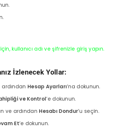
nun.
n.
n, kullanıcı adı ve şifrenizle giriş yapın.
nız İzlenecek Yollar:
e ardından
Hesap Ayarları
‘na dokunun.
hipliği ve Kontrol
‘e dokunun.
un ve ardından
Hesabı Dondur
‘u seçin.
evam Et
‘e dokunun.