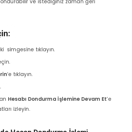
ondurabilir ve istediğiniz zaman geri
in:
ki
simgesine tıklayın.
eçin.
rin
‘e tıklayın.
.
dan
Hesabı Dondurma İşlemine Devam Et
‘e
ları izleyin.