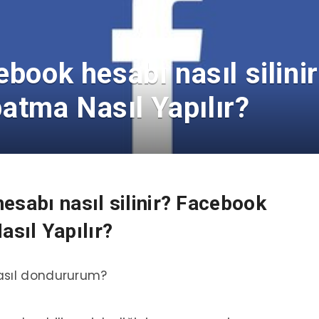
ebook hesabı nasıl silin
tma Nasıl Yapılır?
esabı nasıl silinir? Facebook
sıl Yapılır?
asıl dondururum?