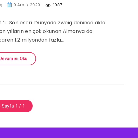
nç
9 Aralık 2020
1987
 ‘ı . Son eseri. Dünyada Zweig denince akla
 son yılların en çok okunan Almanya da
baren 1.2 milyondan fazla…
Devamını Oku
Sayfa 1 / 1