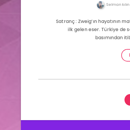
Selman kılı
Satranç : Zweig’ın hayatının mat
ilk gelen eser. Türkiye de
basımından iti