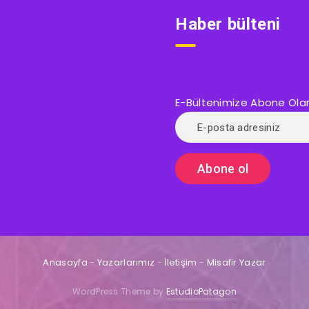
Haber bülteni
E-Bültenimize Abone Olarak
Anasayfa
-
Yazarlarımız
-
İletişim
-
Misafir Yazar
WordPress Theme by
EstudioPatagon