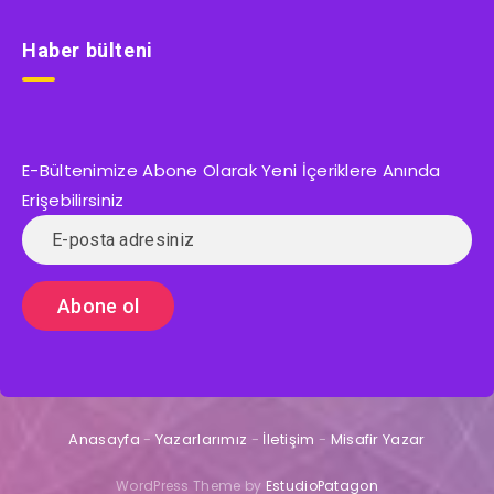
Haber bülteni
E-Bültenimize Abone Olarak Yeni İçeriklere Anında
Erişebilirsiniz
Anasayfa
-
Yazarlarımız
-
İletişim
-
Misafir Yazar
WordPress Theme by
EstudioPatagon