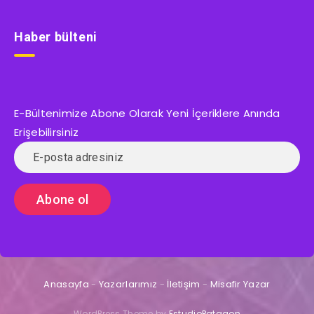
Haber bülteni
E-Bültenimize Abone Olarak Yeni İçeriklere Anında
Erişebilirsiniz
Anasayfa
-
Yazarlarımız
-
İletişim
-
Misafir Yazar
WordPress Theme by
EstudioPatagon