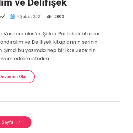
ım ve Delifişek
m
4 Şubat 2021
2803
 Vasconcelos’un Şeker Portakalı kitabını
dıralım ve Delifişek kitaplarının serinin
 Şimdi bu yazımda hep birlikte Zeze’nin
evam edelim istedim….
Devamını Oku
Sayfa 1 / 1