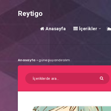
Reytigo
Anasayfa
İçerikler
Anasayfa
»
güneşiuyandıralım