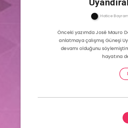
Uyandıral
Hatice Bayra
Önceki yazımda José Mauro De
anlatmaya çalışmış Güneşi Uyan
devamı olduğunu söylemiştim.
hayatına d