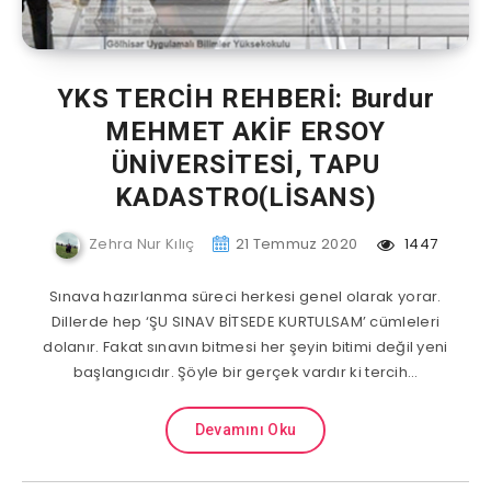
YKS TERCİH REHBERİ: Burdur
MEHMET AKİF ERSOY
ÜNİVERSİTESİ, TAPU
KADASTRO(LİSANS)
Zehra Nur Kılıç
21 Temmuz 2020
1447
Sınava hazırlanma süreci herkesi genel olarak yorar.
Dillerde hep ‘ŞU SINAV BİTSEDE KURTULSAM’ cümleleri
dolanır. Fakat sınavın bitmesi her şeyin bitimi değil yeni
başlangıcıdır. Şöyle bir gerçek vardır ki tercih…
Devamını Oku