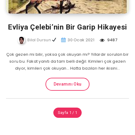
Evliya Çelebi’nin Bir Garip Hikayesi
Bilal Dursun
30 Ocak 2021
9487
Çok gezen mi bilir, yoksa çok okuyan mı? Yıllardır sorulan bir
soru bu. Fakat yanıtı da tam belli değil. Kimileri çok gezen
diyor, kimileri çok okuyan… Hatta bazıları her ikisini…
Devamını Oku
Sayfa 1 / 1