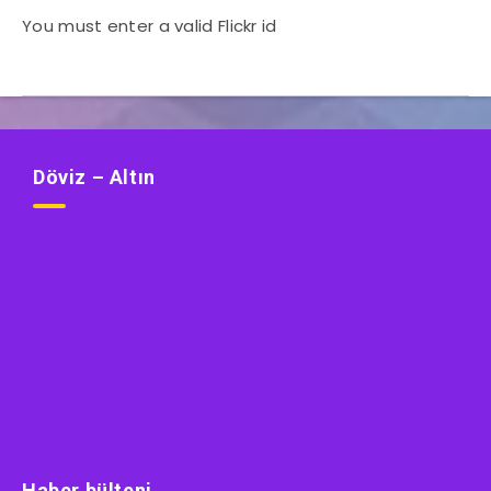
You must enter a valid Flickr id
Döviz – Altın
Haber bülteni