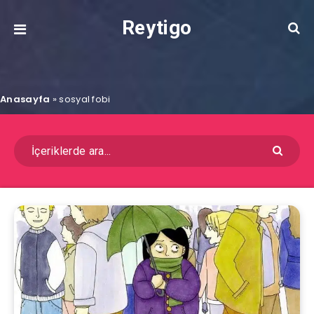
Reytigo
Anasayfa
»
sosyal fobi