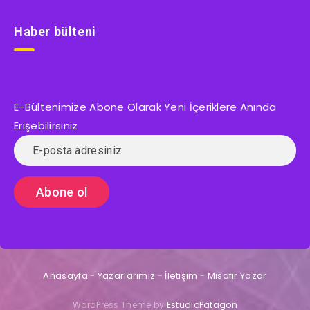
Haber bülteni
E-Bültenimize Abone Olarak Yeni İçeriklere Anında
Erişebilirsiniz
Anasayfa
-
Yazarlarımız
-
İletişim
-
Misafir Yazar
WordPress Theme by
EstudioPatagon