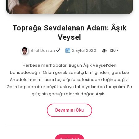
Toprağa Sevdalanan Adam: Âşık
Veysel
Bilal Dursun
2 Eylül 2020
1307
Herkese merhabalar. Bugün Âşık Veysel‘den
bahsedeceğiz. Onun gerek sanatçı kimliğinden, gerekse
Anadolu’nun mirasını taşıdığı felsefesinden değineceğiz.
Gelin hep beraber büyük ustayı daha yakından tanıyalım. Bir
çiftçinin çocuğu olarak doğan Âşık…
Devamını Oku