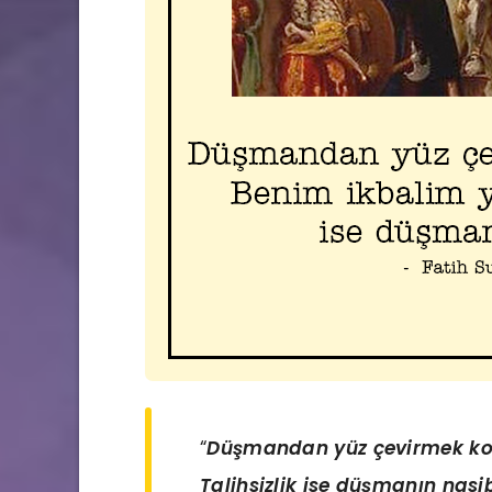
“
Düşmandan yüz çevirmek kork
Talihsizlik ise düşmanın nasib