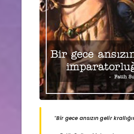
“
Bir gece ansızın gelir krall