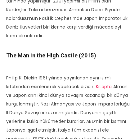
tarihinde yapılmıştır. 2001 yapımlı dizi-film olan
Kardeşler Takımı benzeridir. Amerikan Deniz Piyade
Kolordusu’nun Pasifik Cephesi’nde Japon İmparatorluk
Deniz Kuvvetleri birliklerine karşı verdiği mücadeleyi
konu almaktadır.
The Man in the High Castle (2015)
Philip K. Dickin 1961 yılında yayınlanan aynı isimli
kitabından esinlenerek yapılacak dizidir.
Kitapta
Alman
ve Japonların ikinci dünya savaşını kazandığı bir dünya
kurgulanmıştır. Nazi Almanyası ve Japon İmparatorluğu
II.Dünya Savaşı’nı kazanmışlardır. Dünyanın çeşitli
yerlerine kukla hükümetler kurarlar. ABD’nin bir kısmını
Japonya işgal etmiştir. İtalya tüm akdenizi ele
geçirmiştir. SSCB dağıtılarak yok edilmiştir. Dünyada