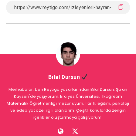
Bilal Dursun
Merhabalar, ben Reytigo yazarlarından Bilal Dursun. Şu an
Kayseri'de yaşıyorum. Erciyes Üniversitesi, İlköğretim
Matematik Öğretmenliği mezunuyum. Tarih, eğitim, psikoloji
ve edebiyat özel ilgili alanlarım. Çeşitli konularda zengin
içerikler oluşturmaya çalışıyorum.