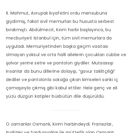
Ⅱ. Mahmut, Avrupalı kıyafetini ordu mensubuna
giydirmiş, fakat sivil memurları bu hususta serbest
bırakmıştı. Abdülmecit, Kırım harbi başlayınca, bu
mecburiyeti İstanbul için, tüm sivil memurlara da
uyguladı. Memuriyetinden başka geçim vasıtası
olmayan yoksul ve orta halli ailelerin çocukları cübbe ve
şalvar yerine setre ve pantolon giydiler. Mutaassıp
insanlar da bunu dillerine dolayıp, “gavur taklitçiliği”
dediler ve pantolonla sokağa çıkan kimseleri sanki iç
çamaşırıyla çıkmış gibi kabul ettiler. Hele genç ve eli
yüzü düzgün katipler büsbütün dile düşürüldü.
O zamanlar Osmanlı, Kırım harbindeydi. Fransızlar,
İngilizler ve Sardunyalılar ile müttefik olan Osmanlı,