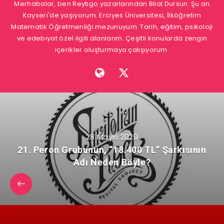
Merhabalar, ben Reytigo yazarlarından Bilal Dursun. Şu an
Kayseri'de yaşıyorum. Erciyes Üniversitesi, İlköğretim
Matematik Öğretmenliği mezunuyum. Tarih, eğitim, psikoloji
ve edebiyat özel ilgili alanlarım. Çeşitli konularda zengin
içerikler oluşturmaya çalışıyorum.
28 Mayıs 2020
21. Peron Grubunun, “18.400 TL” Şarkısının
Adı Neden Böyle?