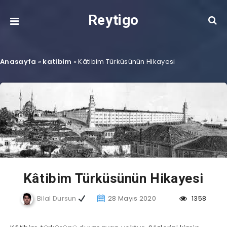
Reytigo
Anasayfa
»
katibim
»
Kâtibim Türküsünün Hikayesi
Kâtibim Türküsünün Hikayesi
Bilal Dursun
28 Mayıs 2020
1358