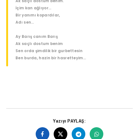
Ak saçlı dostum benim.
İçim kan ağlıyor…
Bir yanımı kopardılar,
Adı sen…
Ay Barış canım Barış
Ak saçlı dostum benim
Sen orda şimdilik bir gurbettesin
Ben burda, hazin bir hasretteyim…
cem karaca barış manço, cem karaca barış manço
Yazıyı PAYLAŞ: