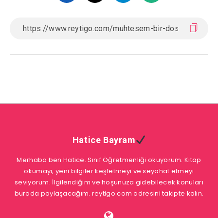
Hatice Bayram
Merhaba ben Hatice. Sınıf Öğretmenliği okuyorum. Kitap
okumayı, yeni bilgiler keşfetmeyi ve seyahat etmeyi
seviyorum. İlgilendiğim ve hoşunuza gidebilecek konuları
burada paylaşacağım. reytigo.com adresini takipte kalın.