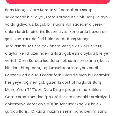
Barış Manço, Cem Karaca’yı ” pamuklara sarılıp
saklanacak biri” diye , Cem Karaca ise ” biz Barış ile aynı
yolda gidiyoruz, küçük bir nüans var sadece” diyerek
anlatırlardı birbirlerini. Bazen siyasi konularda bazen de
şarkı konularında farklılıklar vardı. Barış Manço
şarkılarında sözlere çok önem verir, sık sık öğüt verir,
olayları kendi üzerinden anlatır, çok eski olaylara bile yer
verirdi. Cem Karaca ise daha çok sesini ön plana çıkarır,
kitlelere hitap eder, toplumsal konulara yer verirdi.
Benzerlikleri olduğu kadar farklılıkları da olan bu adamlar
her şeye rağmen çok güzel iki dost olmuşlardı. Barış
Manço’nun TRT’deki Dolu Dizgin programına katılan
Cem Karaca’nın dediği şu sözler aralarındaki samimiyeti
anlatmaya yeter diye düşünüyorum: ”Kaç kişi kaldık
şurada Barış… O kadar nazımız senin bana benim sana