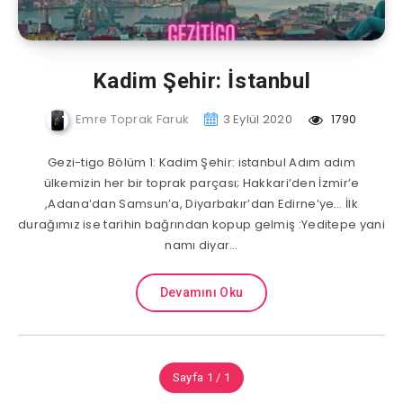
Kadim Şehir: İstanbul
Emre Toprak Faruk
3 Eylül 2020
1790
Gezi-tigo Bölüm 1: Kadim Şehir: istanbul Adım adım
ülkemizin her bir toprak parçası; Hakkari’den İzmir’e
,Adana’dan Samsun’a, Diyarbakır’dan Edirne’ye… İlk
durağımız ise tarihin bağrından kopup gelmiş :Yeditepe yani
namı diyar…
Devamını Oku
Sayfa 1 / 1