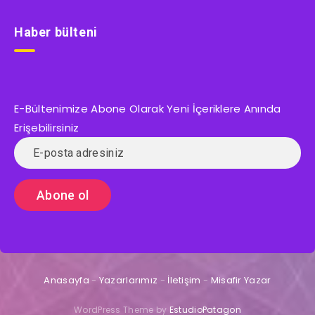
Haber bülteni
E-Bültenimize Abone Olarak Yeni İçeriklere Anında
Erişebilirsiniz
Anasayfa
-
Yazarlarımız
-
İletişim
-
Misafir Yazar
WordPress Theme by
EstudioPatagon