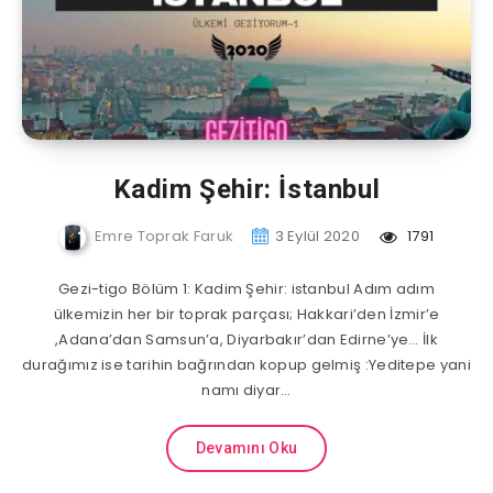
Kadim Şehir: İstanbul
Emre Toprak Faruk
3 Eylül 2020
1791
Gezi-tigo Bölüm 1: Kadim Şehir: istanbul Adım adım
ülkemizin her bir toprak parçası; Hakkari’den İzmir’e
,Adana’dan Samsun’a, Diyarbakır’dan Edirne’ye… İlk
durağımız ise tarihin bağrından kopup gelmiş :Yeditepe yani
namı diyar…
Devamını Oku