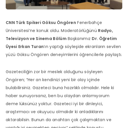
CNN Türk Spikeri Göksu Öngören
Fenerbahçe
Üniversitesi’ne konuk oldu. Moderatörlüğünü
Radyo,
Televizyon ve Sinema Bölüm
Başkanımız
Dr. Öğretim
Üyesi Erkan Turan
’ın yaptığı söyleşide ekranların sevilen
yüzü Göksu Öngören deneyimlerini öğrencilerle paylaştı.
Gazeteciliğin zor bir meslek olduğunu söyleyen
Öngören; “Her an kendinizi yeni bir olay içinde
bulabilirsiniz. Gazeteci buna hazırlıklı olmalıdır. Hele ki
haber sunuyorsanız, ben bu olaydan anlamıyorum
deme lüksünüz yoktur. Gazeteci iyi bir dinleyici,
araştırmacı ve okuyucu olmalıdır ki anladıklarını
aktarabilsin. Bunun da anahtarı çok çalışmaktan ve
yaptığı işi sevmekten geçiyor“ şeklinde konuştu.