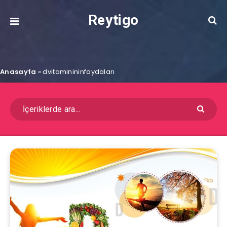
Reytigo
Anasayfa
»
dvitaminininfaydaları