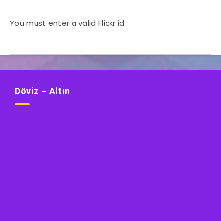
You must enter a valid Flickr id
Döviz – Altın