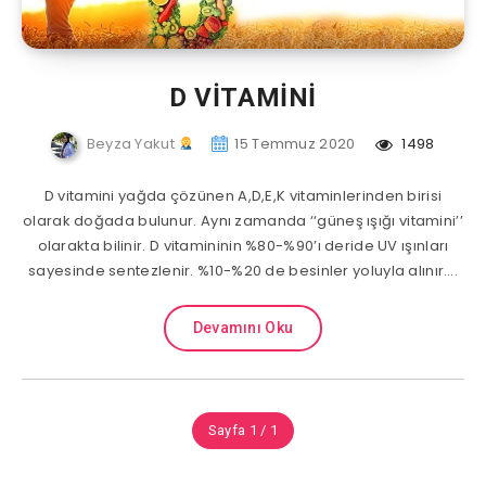
D VİTAMİNİ
Beyza Yakut
15 Temmuz 2020
1498
D vitamini yağda çözünen A,D,E,K vitaminlerinden birisi
olarak doğada bulunur. Aynı zamanda ‘‘güneş ışığı vitamini’’
olarakta bilinir. D vitamininin %80-%90’ı deride UV ışınları
sayesinde sentezlenir. %10-%20 de besinler yoluyla alınır….
Devamını Oku
Sayfa 1 / 1