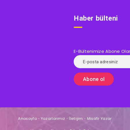
Haber bülteni
E-Bültenimize Abone Olarak
Anasayfa
-
Yazarlarımız
-
İletişim
-
Misafir Yazar