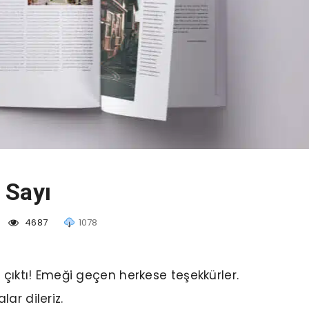
 Sayı
4687
1078
ı çıktı! Emeği geçen herkese teşekkürler.
ar dileriz.