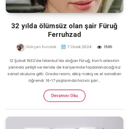
32 yılda ölümsüz olan şair Füruğ
Ferruhzad
Gökçen Kundak
7 Ocak 2024
1595
12 Şubat 1932’de İstanbul’da doğan Füruğ, İran’lı ailesinin
yanında yetişti ve ileride de kariyerinde faydalanacağı kız
sanat okuluna gitti. Orada resim, dikiş-nakış ve el sanatları
öğrendi. 16-17 yaşlarında hicivci şair…
Devamını Oku