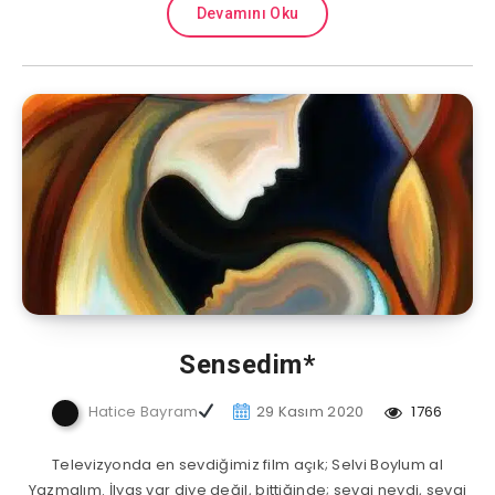
Devamını Oku
Sensedim*
Hatice Bayram
29 Kasım 2020
1766
Televizyonda en sevdiğimiz film açık; Selvi Boylum al
Yazmalım. İlyas var diye değil, bittiğinde; sevgi neydi, sevgi