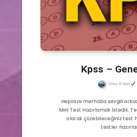
Kpss – Genel
Onur Kaya
Hepinize merhaba sevgili arkada
Mini Test Hazırlamak İstedik. Te
olarak çözebileceğiniz test 
testler hazırl