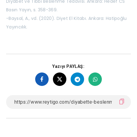
Diyabet ve Tıbbi Beslenme Tedavisi. Ankara: Hedef CS
Basın Yayın, s. 358-369.
-Baysal, A., vd. (2020). Diyet El Kitabı. Ankara: Hatipoğlu
Yayıncılık.
Yazıyı PAYLAŞ: