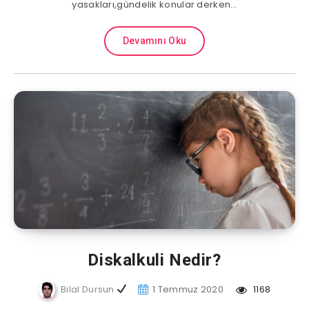
yasakları,gündelik konular derken…
Devamını Oku
Diskalkuli Nedir?
Bilal Dursun
1 Temmuz 2020
1168