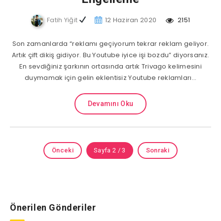
Fatih Yiğit
12 Haziran 2020
2151
Son zamanlarda “reklamı geçiyorum tekrar reklam geliyor.
Artık çift dikiş gidiyor. Bu Youtube iyice işi bozdu” diyorsanız.
En sevdiğiniz şarkının ortasında artık Trivago kelimesini
duymamak için gelin eklentisiz Youtube reklamları…
Devamını Oku
Önceki
Sayfa 2 / 3
Sonraki
Önerilen Gönderiler